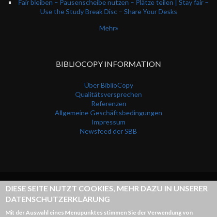
Fair bleiben – Pausenscheibe nutzen – Plätze teilen | Stay fair –
Use the Study Break Disc – Share Your Desks
Mehr
BIBLIOCOPY INFORMATION
Über BiblioCopy
Qualitätsversprechen
Referenzen
Allgemeine Geschäftsbedingungen
Impressum
Newsfeed der SBB
DIESE SEITE NUTZT COOKIES, MEHR DAZU IN UNSERER
Powered by
Drupal
DATENSCHUTZERKLÄRUNG
Mit der Auswahl eines Menüpunktes stimmen Sie der Verwendung von
Theme -
http://www.morethanthemes.com/
- Font Awesome by