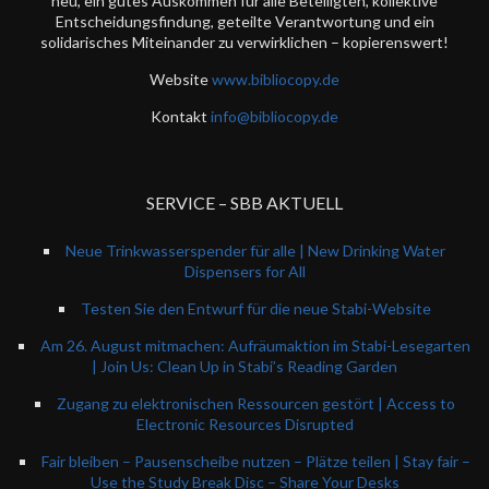
neu, ein gutes Auskommen für alle Beteiligten, kollektive
Entscheidungsfindung, geteilte Verantwortung und ein
solidarisches Miteinander zu verwirklichen – kopierenswert!
Website
www.bibliocopy.de
Kontakt
info@bibliocopy.de
SERVICE – SBB AKTUELL
Neue Trinkwasserspender für alle | New Drinking Water
Dispensers for All
Testen Sie den Entwurf für die neue Stabi-Website
Am 26. August mitmachen: Aufräumaktion im Stabi-Lesegarten
| Join Us: Clean Up in Stabi’s Reading Garden
Zugang zu elektronischen Ressourcen gestört | Access to
Electronic Resources Disrupted
Fair bleiben – Pausenscheibe nutzen – Plätze teilen | Stay fair –
Use the Study Break Disc – Share Your Desks